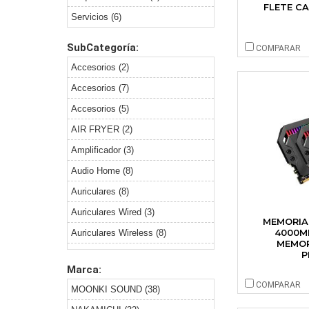
FLETE C
Servicios (6)
SubCategoría:
COMPARAR
Accesorios (2)
Accesorios (7)
Accesorios (5)
AIR FRYER (2)
Amplificador (3)
Audio Home (8)
Auriculares (8)
Auriculares Wired (3)
MEMORIA 
4000M
Auriculares Wireless (8)
MEMO
Componentes (24)
P
Marca:
Computadoras (4)
COMPARAR
MOONKI SOUND (38)
Conectividad (2)