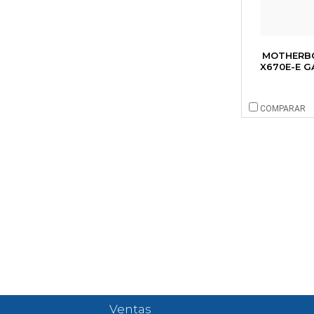
ROCKFORD FOSGATE (3)
Set (6)
OONTZ (3)
Stereo (10)
AKRACING (2)
Subwoofer (10)
MOTHERBO
SONOS (1)
X670E-E G
Tablet (6)
LG (1)
TV (1)
QSEE (1)
COMPARAR
Varios (2)
KINGSTON (1)
ACER (1)
PIONEER (1)
ASROCK (1)
D-LINK (1)
HARMAN KARDON (1)
LIAN LI (1)
BLAUPUNKT (1)
MSI (1)
Ventas