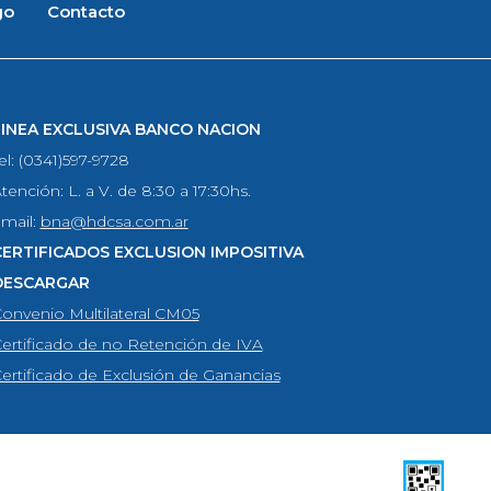
go
Contacto
LINEA EXCLUSIVA BANCO NACION
el: (0341)597-9728
tención: L. a V. de 8:30 a 17:30hs.
mail:
bna@hdcsa.com.ar
CERTIFICADOS EXCLUSION IMPOSITIVA
DESCARGAR
onvenio Multilateral CM05
ertificado de no Retención de IVA
ertificado de Exclusión de Ganancias