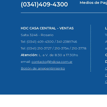
SEAGATE (1)
Medios de Pa
(0341)409-4300
XIAOMI (1)
DUMOUNTS (1)
LINKSYS (1)
HDC CASA CENTRAL - VENTAS
MAIYUN (1)
Salta 3246 - Rosario
T
ECOVACS (1)
Tel: (0341) 409-4300 / 341-2389746
A
RAZER (1)
Tel: (0341) 210-3727 / 210-3754 / 210-3778
e
Atención:
L. a V. de 8:30 a 17:30hs
email:
contacto@hdcsa.com.ar
Botón de arrepentimiento
C
C
C