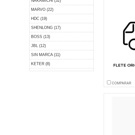
NAKAMICHI (32)
Fletes (6)
MARVO (22)
Gabinete Sin Fuente (8)
HDC (19)
Gaming (44)
SHENLONG (17)
Horno Smart (1)
BOSS (13)
Imagen (1)
JBL (12)
Limpieza (1)
SIN MARCA (11)
Mesas (1)
KETER (8)
FLETE OR
Parlante Amplificado (9)
AMAZON (7)
Parlante Bluetooth (35)
MATRIX (7)
COMPARAR
Parlante Profesional (3)
HIFUTURE (7)
Parlantes (12)
CORSAIR (7)
Periféricos (4)
PNY (6)
Reposeras (1)
ASUS (5)
Salud (4)
INTEL (4)
Seguridad (1)