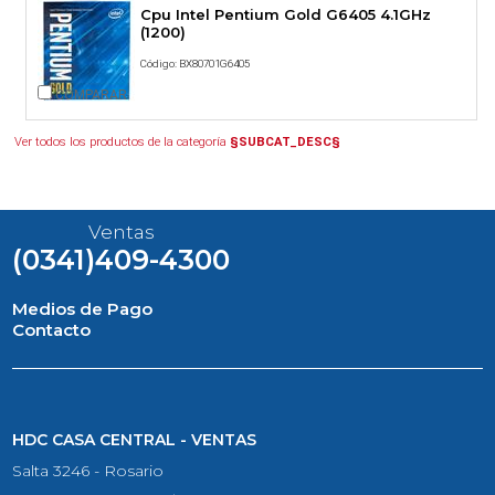
Cpu Intel Pentium Gold G6405 4.1GHz
(1200)
Código: BX80701G6405
COMPARAR
Ver todos los productos de la categoría
§SUBCAT_DESC§
Ventas
(0341)409-4300
Medios de Pago
Contacto
HDC CASA CENTRAL - VENTAS
Salta 3246 - Rosario