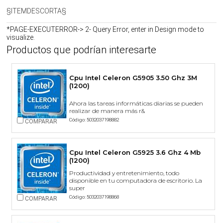
§ITEMDESCORTA§
*PAGE-EXECUTERROR-> 2- Query Error, enter in Design mode to
visualize.
Productos que podrían interesarte
Cpu Intel Celeron G5905 3.50 Ghz 3M
(1200)
Ahora las tareas informáticas diarias se pueden
realizar de manera más r&
Código: 5032037198882
COMPARAR
Cpu Intel Celeron G5925 3.6 Ghz 4 Mb
(1200)
Productividad y entretenimiento, todo
disponible en tu computadora de escritorio. La
super
Código: 5032037198868
COMPARAR