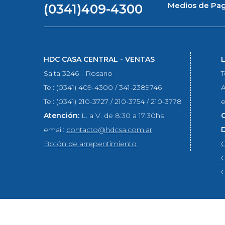
Medios de Pa
(0341)409-4300
HDC CASA CENTRAL - VENTAS
Salta 3246 - Rosario
T
Tel: (0341) 409-4300 / 341-2389746
A
Tel: (0341) 210-3727 / 210-3754 / 210-3778
e
Atención:
L. a V. de 8:30 a 17:30hs
email:
contacto@hdcsa.com.ar
Botón de arrepentimiento
C
C
C