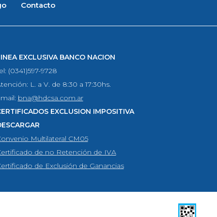
go
Contacto
LINEA EXCLUSIVA BANCO NACION
el: (0341)597-9728
tención: L. a V. de 8:30 a 17:30hs.
mail:
bna@hdcsa.com.ar
CERTIFICADOS EXCLUSION IMPOSITIVA
DESCARGAR
onvenio Multilateral CM05
ertificado de no Retención de IVA
ertificado de Exclusión de Ganancias