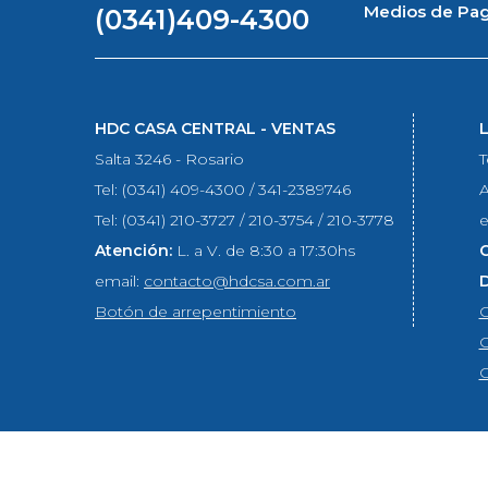
Medios de Pa
(0341)409-4300
HDC CASA CENTRAL - VENTAS
Salta 3246 - Rosario
T
Tel: (0341) 409-4300 / 341-2389746
A
Tel: (0341) 210-3727 / 210-3754 / 210-3778
e
Atención:
L. a V. de 8:30 a 17:30hs
email:
contacto@hdcsa.com.ar
Botón de arrepentimiento
C
C
C