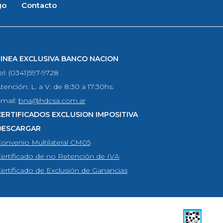
go
Contacto
LINEA EXCLUSIVA BANCO NACION
el: (0341)597-9728
tención: L. a V. de 8:30 a 17:30hs.
mail:
bna@hdcsa.com.ar
CERTIFICADOS EXCLUSION IMPOSITIVA
DESCARGAR
onvenio Multilateral CM05
ertificado de no Retención de IVA
ertificado de Exclusión de Ganancias