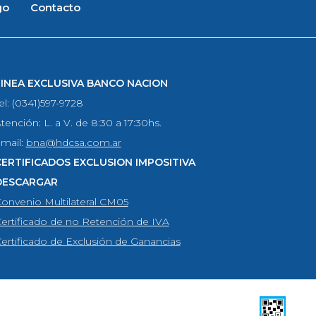
go
Contacto
LINEA EXCLUSIVA BANCO NACION
el: (0341)597-9728
tención: L. a V. de 8:30 a 17:30hs.
mail:
bna@hdcsa.com.ar
CERTIFICADOS EXCLUSION IMPOSITIVA
DESCARGAR
onvenio Multilateral CM05
ertificado de no Retención de IVA
ertificado de Exclusión de Ganancias