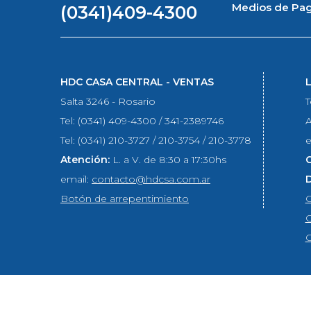
Medios de Pa
(0341)409-4300
HDC CASA CENTRAL - VENTAS
Salta 3246 - Rosario
T
Tel: (0341) 409-4300 / 341-2389746
A
Tel: (0341) 210-3727 / 210-3754 / 210-3778
e
Atención:
L. a V. de 8:30 a 17:30hs
email:
contacto@hdcsa.com.ar
Botón de arrepentimiento
C
C
C