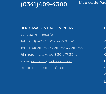
Medios de Pa
(0341)409-4300
HDC CASA CENTRAL - VENTAS
Salta 3246 - Rosario
T
Tel: (0341) 409-4300 / 341-2389746
A
Tel: (0341) 210-3727 / 210-3754 / 210-3778
e
Atención:
L. a V. de 8:30 a 17:30hs
email:
contacto@hdcsa.com.ar
Botón de arrepentimiento
C
C
C