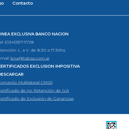
go
Contacto
LINEA EXCLUSIVA BANCO NACION
el: (0341)597-9728
tención: L. a V. de 8:30 a 17:30hs.
mail:
bna@hdcsa.com.ar
CERTIFICADOS EXCLUSION IMPOSITIVA
DESCARGAR
onvenio Multilateral CM05
ertificado de no Retención de IVA
ertificado de Exclusión de Ganancias