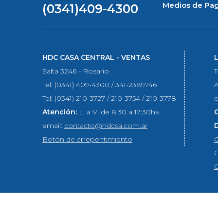
Medios de Pa
(0341)409-4300
HDC CASA CENTRAL - VENTAS
Salta 3246 - Rosario
T
Tel: (0341) 409-4300 / 341-2389746
A
Tel: (0341) 210-3727 / 210-3754 / 210-3778
e
Atención:
L. a V. de 8:30 a 17:30hs
email:
contacto@hdcsa.com.ar
Botón de arrepentimiento
C
C
C