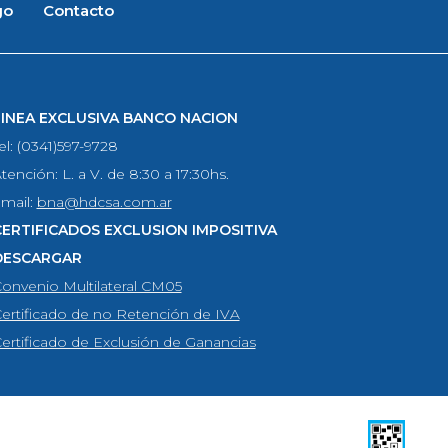
go
Contacto
LINEA EXCLUSIVA BANCO NACION
el: (0341)597-9728
tención: L. a V. de 8:30 a 17:30hs.
mail:
bna@hdcsa.com.ar
CERTIFICADOS EXCLUSION IMPOSITIVA
DESCARGAR
onvenio Multilateral CM05
ertificado de no Retención de IVA
ertificado de Exclusión de Ganancias