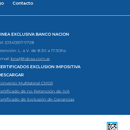
go
Contacto
LINEA EXCLUSIVA BANCO NACION
el: (0341)597-9728
tención: L. a V. de 8:30 a 17:30hs.
mail:
bna@hdcsa.com.ar
CERTIFICADOS EXCLUSION IMPOSITIVA
DESCARGAR
onvenio Multilateral CM05
ertificado de no Retención de IVA
ertificado de Exclusión de Ganancias