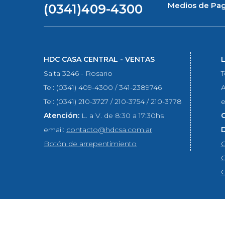
Medios de Pa
(0341)409-4300
HDC CASA CENTRAL - VENTAS
Salta 3246 - Rosario
T
Tel: (0341) 409-4300 / 341-2389746
A
Tel: (0341) 210-3727 / 210-3754 / 210-3778
e
Atención:
L. a V. de 8:30 a 17:30hs
email:
contacto@hdcsa.com.ar
Botón de arrepentimiento
C
C
C