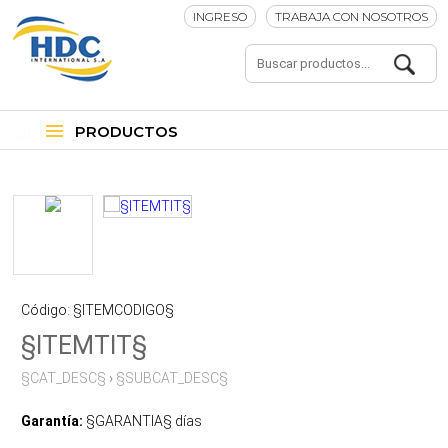
INGRESO
TRABAJA CON NOSOTROS
PRODUCTOS
Código: §ITEMCODIGO§
§ITEMTIT§
§CAT_DESC§
›
§SUBCAT_DESC§
Garantía:
§GARANTIA§ días