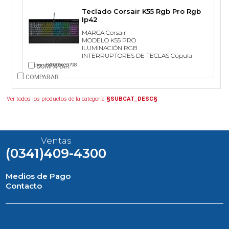
Teclado Corsair K55 Rgb Pro Rgb
Ip42
MARCA Corsair
MODELO K55 PRO
ILUMINACIÓN RGB
INTERRUPTORES DE TECLAS Cúpula
Código: 840006631798
COMPARAR
COMPARAR
Ver todos los productos de la categoría
§SUBCAT_DESC§
Ventas
(0341)409-4300
Medios de Pago
Contacto