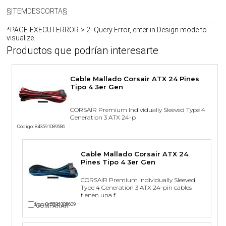
§ITEMDESCORTA§
*PAGE-EXECUTERROR-> 2- Query Error, enter in Design mode to
visualize.
Productos que podrían interesarte
Cable Mallado Corsair ATX 24 Pines
Tipo 4 3er Gen
CORSAIR Premium Individually Sleeved Type 4
Generation 3 ATX 24-p
Código: 843591089586
Cable Mallado Corsair ATX 24
Pines Tipo 4 3er Gen
CORSAIR Premium Individually Sleeved
Type 4 Generation 3 ATX 24-pin cables
tienen una f
Código: 843591089609
COMPARAR