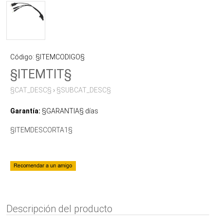
Código: §ITEMCODIGO§
§ITEMTIT§
§CAT_DESC§
›
§SUBCAT_DESC§
Garantía:
§GARANTIA§ días
§ITEMDESCORTA1§
Descripción del producto