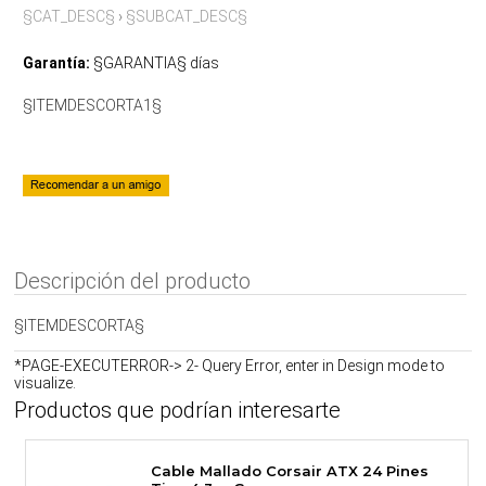
§CAT_DESC§
›
§SUBCAT_DESC§
Garantía:
§GARANTIA§ días
§ITEMDESCORTA1§
Descripción del producto
§ITEMDESCORTA§
*PAGE-EXECUTERROR-> 2- Query Error, enter in Design mode to
visualize.
Productos que podrían interesarte
Cable Mallado Corsair ATX 24 Pines