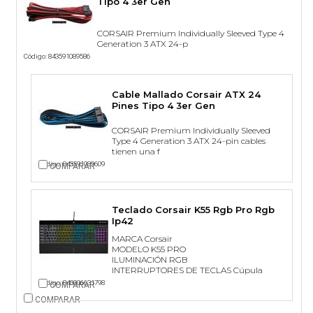
Tipo 4 3er Gen
CORSAIR Premium Individually Sleeved Type 4
Generation 3 ATX 24-p
Código: 843591089586
Cable Mallado Corsair ATX 24
Pines Tipo 4 3er Gen
CORSAIR Premium Individually Sleeved
Type 4 Generation 3 ATX 24-pin cables
tienen una f
Código: 843591089609
COMPARAR
Teclado Corsair K55 Rgb Pro Rgb
Ip42
MARCA Corsair
MODELO K55 PRO
ILUMINACIÓN RGB
INTERRUPTORES DE TECLAS Cúpula
Código: 840006631798
COMPARAR
COMPARAR