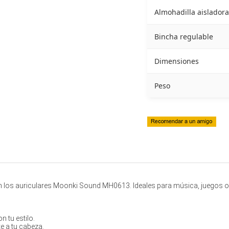
Almohadilla aislador
Bincha regulable
Dimensiones
Peso
n los auriculares Moonki Sound MH0613. Ideales para música, juegos o
n tu estilo.
e a tu cabeza.