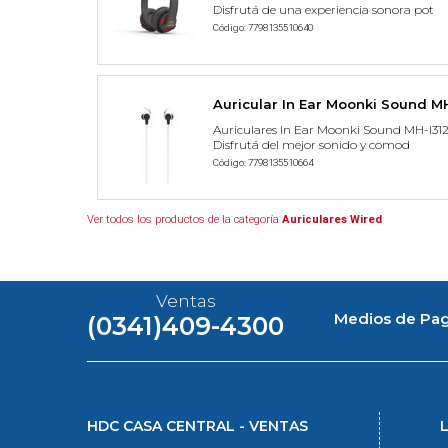
Disfrutá de una experiencia sonora pot
Código: 7798135510640
Auricular In Ear Moonki Sound M
Auriculares In Ear Moonki Sound MH-I312
Disfrutá del mejor sonido y comod
Código: 7798135510664
Ver todos los productos de la categoría
Auriculares Wired
Ventas
Medios de Pa
(0341)409-4300
HDC CASA CENTRAL - VENTAS