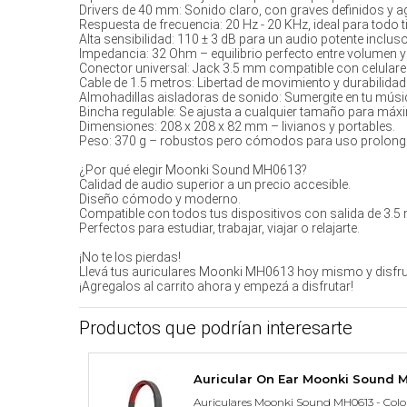
Drivers de 40 mm: Sonido claro, con graves definidos y a
Respuesta de frecuencia: 20 Hz - 20 KHz, ideal para todo 
Alta sensibilidad: 110 ± 3 dB para un audio potente inclus
Impedancia: 32 Ohm – equilibrio perfecto entre volumen 
Conector universal: Jack 3.5 mm compatible con celulares
Cable de 1.5 metros: Libertad de movimiento y durabilidad
Almohadillas aisladoras de sonido: Sumergite en tu músic
Bincha regulable: Se ajusta a cualquier tamaño para má
Dimensiones: 208 x 208 x 82 mm – livianos y portables.
Peso: 370 g – robustos pero cómodos para uso prolong
¿Por qué elegir Moonki Sound MH0613?
Calidad de audio superior a un precio accesible.
Diseño cómodo y moderno.
Compatible con todos tus dispositivos con salida de 3.5
Perfectos para estudiar, trabajar, viajar o relajarte.
¡No te los pierdas!
Llevá tus auriculares Moonki MH0613 hoy mismo y disfr
¡Agregalos al carrito ahora y empezá a disfrutar!
Productos que podrían interesarte
Auricular On Ear Moonki Sound 
Auriculares Moonki Sound MH0613 - Colo