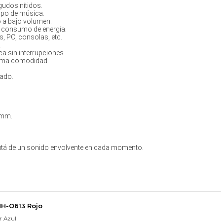
gudos nítidos.
tipo de música.
o a bajo volumen.
y consumo de energía.
, PC, consolas, etc.
.
a sin interrupciones.
xima comodidad.
ado.
 mm.
utá de un sonido envolvente en cada momento.
MH-O613 Rojo
r Azul