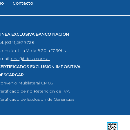
go
Contacto
LINEA EXCLUSIVA BANCO NACION
el: (0341)597-9728
tención: L. a V. de 8:30 a 17:30hs.
mail:
bna@hdcsa.com.ar
CERTIFICADOS EXCLUSION IMPOSITIVA
DESCARGAR
onvenio Multilateral CM05
ertificado de no Retención de IVA
ertificado de Exclusión de Ganancias