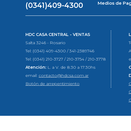
Medios de Pa
(0341)409-4300
HDC CASA CENTRAL - VENTAS
Salta 3246 - Rosario
T
Tel: (0341) 409-4300 / 341-2389746
A
Tel: (0341) 210-3727 / 210-3754 / 210-3778
e
Atención:
L. a V. de 8:30 a 17:30hs
email:
contacto@hdcsa.com.ar
Botón de arrepentimiento
C
C
C