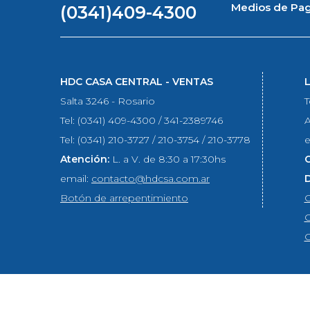
Medios de Pa
(0341)409-4300
HDC CASA CENTRAL - VENTAS
Salta 3246 - Rosario
T
Tel: (0341) 409-4300 / 341-2389746
A
Tel: (0341) 210-3727 / 210-3754 / 210-3778
e
Atención:
L. a V. de 8:30 a 17:30hs
email:
contacto@hdcsa.com.ar
Botón de arrepentimiento
C
C
C