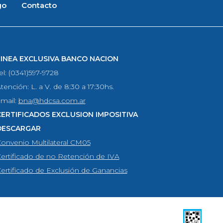
go
Contacto
LINEA EXCLUSIVA BANCO NACION
el: (0341)597-9728
tención: L. a V. de 8:30 a 17:30hs.
mail:
bna@hdcsa.com.ar
CERTIFICADOS EXCLUSION IMPOSITIVA
DESCARGAR
onvenio Multilateral CM05
ertificado de no Retención de IVA
ertificado de Exclusión de Ganancias